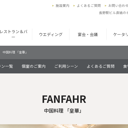
施設案内
よくあるご質問
お問い合わ
長野駅ビル直結の
レストラン＆バ
ウエディング
宴会・会議
ケータ
ー
中国料理 「皇華」
ラン一覧
個室のご案内
ご利用シーン
よくあるご質問
食
FANFAHR
中国料理 「皇華」