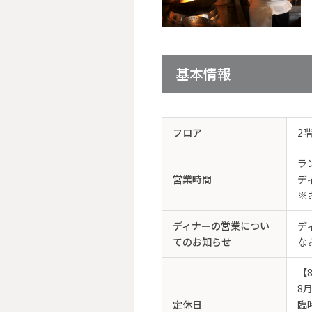
【開業30周年記念】
（ドーチェーサイ）デ
コース
基本情報
開業より30年、支えてくださっ
深い感謝を込めて、私たちのふる
信州の素晴らしい食材を厳選...
【料金】
フロア
2
￥8,000
ラン
〈前日15時までの要予約〉
営業時間
ディ
※
ディナーの営業につい
デ
てのお知らせ
な
【
8
定休日
臨時