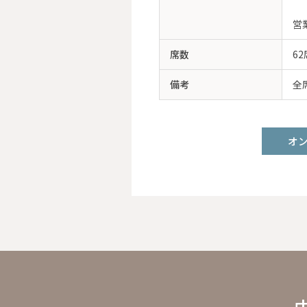
営
席数
6
備考
全
オ