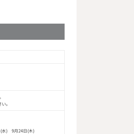
料理 「皇華」 テイクア
メニューのご案内
。
さい。
(水) 9月24日(木)