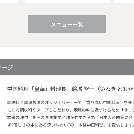
-----
メニュー一覧
ディ
ります。
セージ
一押
中国料理「皇華」料理長 磐城 智一
（いわき とも
メニュ
調味料と調理技法のオリジナリティーで「香り高い中国料理」を楽
になる調味料やスープもこだわり、現地の味に近づけるため「オリ
本来の味付けをそのまま施すと味が強すぎる為「日本人の味覚に合
ず“優しさの中にある深い味わい”の「本格中国料理」を提供します