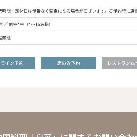
業時間・定休日は予告なく変更になる場合がございます。ご予約時に店
2席 ／ 個室4室（4～16名様）
席禁煙
ンライン予約
席のみ予約
レストラン&