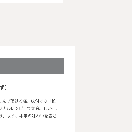
し
かず）
ー
しんで頂ける様、味付けの「核」
ジナルレシピ」で調合。しかし、
う」よう、本来の味わいを崩さ
。