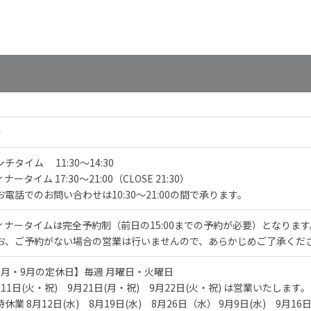
多謝晒
こだわりコース - 菊花 - ［食
中国
ィナー
在広州］—この言葉に伝わ
ウト
る、広州が誇る豊かな食文化
の深み「広州菊花コース」
た方々に
さと、
「食在広州」ーこの言葉に伝わる、広州
が誇る豊かな食文化の深みを。ー その真
髄を詰め込んだこだわりコー...
階
【料金】
チタイム 11:30～14:30
￥15,000
ナータイム 17:30～21:00（CLOSE 21:30）
※ご予約は2営業日前15時までにお願
お電話でのお問い合わせは10:30～21:00の間で承ります。
いいたします。
※2名様よりご利用いただけます。
ィナータイムは完全予約制（前日の15:00までの予約が必要）となります
お、ご予約がない場合の営業は行いませんので、あらかじめご了承くだ
8月・9月の定休日】毎週 月曜日・火曜日
月11日(火・祝) 9月21日(月・祝) 9月22日(火・祝) は営業いたします。
休業 8月12日(水) 8月19日(水) 8月26日（水） 9月9日(水) 9月16日