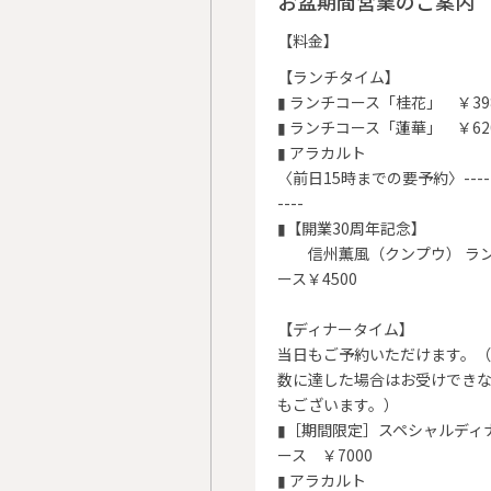
お盆期間営業のご案内
【料金】
【ランチタイム】
▮ ランチコース「桂花」 ￥39
▮ ランチコース「蓮華」 ￥62
▮ アラカルト
〈前日15時までの要予約〉------
----
▮【開業30周年記念】
信州薫風（クンプウ） ラ
ース￥4500
【ディナータイム】
当日もご予約いただけます。
数に達した場合はお受けでき
もございます。）
▮［期間限定］スペシャルディ
ース ￥7000
▮ アラカルト