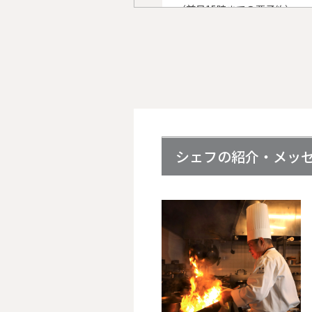
〈前日15時までの要予約〉------
----
▮ディナーコース「玉花」
￥12,000
▮【開業30周年記念】
多謝晒（ドーチェーサイ）
ナーコース￥8000
※ 8月12日 (水)は定休日とな
シェフの紹介・メッ