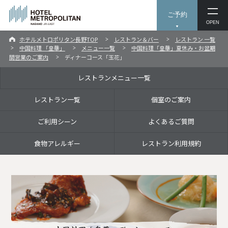
ご予約
OPEN
ホテルメトロポリタン長野TOP
レストラン＆バー
レストラン 一覧
中国料理 「皇華」
メニュー一覧
中国料理「皇華」夏休み・お盆期
間営業のご案内
ディナーコース「玉花」
レストランメニュー一覧
レストラン一覧
個室のご案内
ご利用シーン
よくあるご質問
食物アレルギー
レストラン利用規約