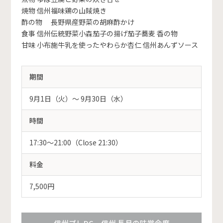
焼物 信州福味鶏の山賊焼き
酢の物 長野県産野菜の胡麻酢かけ
食事 信州伝統野菜小森茄子の揚げ茄子蕎麦 香の物
甘味 小布施牛乳を使ったやわらか杏仁 信州あんずソース
期間
9月1日（火）〜 9月30日（水）
時間
17:30～21:00（Close 21:30）
料金
7,500円
信州プレDC 信州 長月の味覚会席