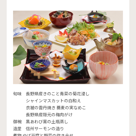
旬味 長野県産きのこと青菜の菊花浸し
シャインマスカットの白和え
衣被の雲丹焼き 蕎麦の実なめこ
長野県産隠元の梅肉がけ
御椀 黒あわび茸の土瓶蒸し
造里 信州サーモンの造り
煮物 ゆば豆腐と野菜の炊き合せ