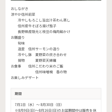
おしながき
涼やか信州前菜
冷やしもろこし旨出汁茶わん蒸し
信州産牛そぼろ揚げ茄子
長野県産隠元と枝豆の梅肉餡かけ
お膳盛り
旬味
造里 信州サーモンの造り
冷やし鉢 夏野菜の炊き合わせ
揚物 夏野菜天婦羅
お食事 信州こだわり米のご飯
信州味噌椀 香の物
お楽しみデザート
期間
7月1日（水）〜 8月30日（日）
※8月9日(日)～8月16日(日)のお盆期間中は販売を休