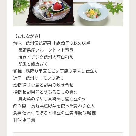
【おしながき】
旬味 信州伝統野菜 小森茄子の鉄火味噌
長野県産フルーツトマト蜜煮
焼きイチジク信州大豆白和え
胡瓜と鱧皮ざく
御椀 霜降り平茸とごま豆腐の清まし仕立て
造里 信州サーモンの造り
煮物 凍り豆腐と野菜の炊き合せ
揚物 長野県産とうもろこしの真丈
夏野菜の冷やし茶碗蒸し醤油豆のせ
酢の物 長野県産野菜を使った変わり心太
食事 信州牛そぼろと枝豆の生姜御飯 味噌椀
甘味 水羊羹