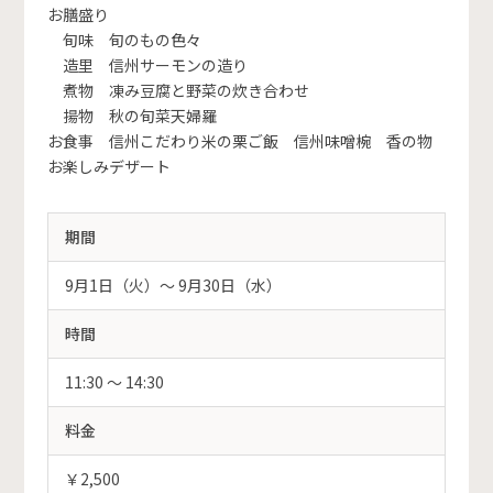
お膳盛り
旬味 旬のもの色々
造里 信州サーモンの造り
煮物 凍み豆腐と野菜の炊き合わせ
揚物 秋の旬菜天婦羅
お食事 信州こだわり米の栗ご飯 信州味噌椀 香の物
お楽しみデザート
期間
9月1日（火）〜 9月30日（水）
時間
11:30 ～ 14:30
料金
￥2,500