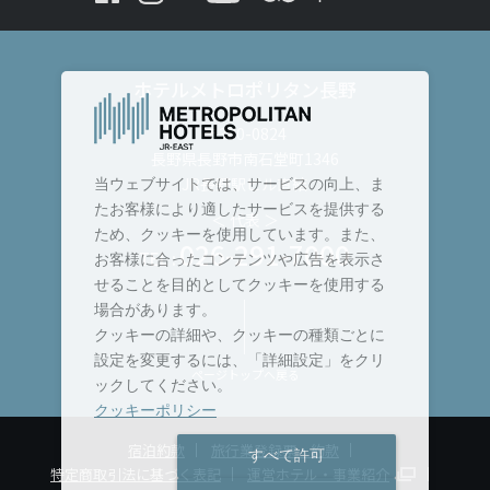
ホテルメトロポリタン長野
〒380-0824
長野県長野市南石堂町1346
JR長野駅ビル直結
当ウェブサイトでは、サービスの向上、ま
たお客様により適したサービスを提供する
＜ 代表 ＞
ため、クッキーを使用しています。また、
026-291-7000
TEL :
お客様に合ったコンテンツや広告を表示さ
せることを目的としてクッキーを使用する
場合があります。
クッキーの詳細や、クッキーの種類ごとに
設定を変更するには、「詳細設定」をクリ
ページトップへ戻る
ックしてください。
クッキーポリシー
宿泊約款
旅行業登録票・約款
すべて許可
特定商取引法に基づく表記
運営ホテル・事業紹介