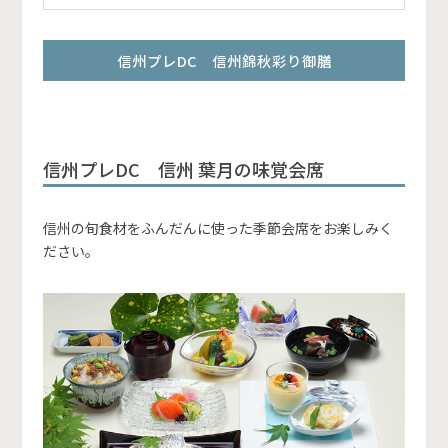
信州プレDC 信州錦秋彩り御膳
信州プレDC 信州 葉月の味覚会席
信州の旬食材をふんだんに使った季節会席をお楽しみく
ださい。