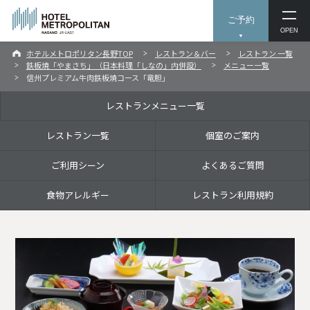
ご予約
OPEN
ホテルメトロポリタン長野TOP
レストラン＆バー
レストラン 一覧
鉄板焼「やまさち」（日本料理「しなの」内併設）
メニュー一覧
信州プレミアム牛肉鉄板焼コース「竜胆」
レストランメニュー一覧
レストラン一覧
個室のご案内
ご利用シーン
よくあるご質問
食物アレルギー
レストラン利用規約