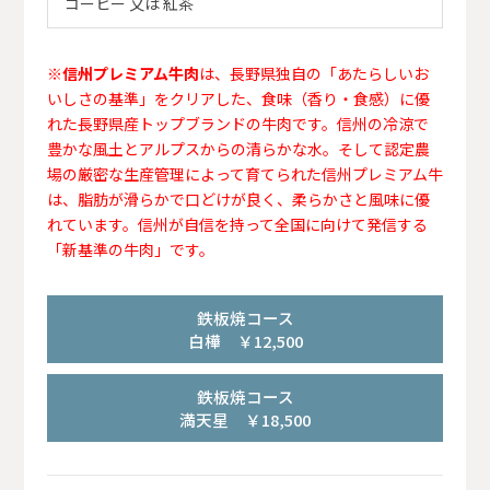
コーヒー 又は 紅茶
※
信州プレミアム牛肉
は、長野県独自の「あたらしいお
いしさの基準」をクリアした、食味（香り・食感）に優
れた長野県産トップブランドの牛肉です。信州の冷涼で
豊かな風土とアルプスからの清らかな水。そして認定農
場の厳密な生産管理によって育てられた信州プレミアム牛
は、脂肪が滑らかで口どけが良く、柔らかさと風味に優
れています。信州が自信を持って全国に向けて発信する
「新基準の牛肉」です。
鉄板焼コース
白樺 ￥12,500
鉄板焼コース
満天星 ￥18,500