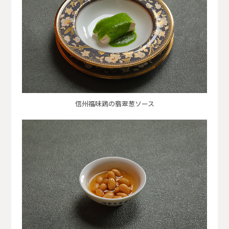
信州福味鶏の翡翠葱ソース