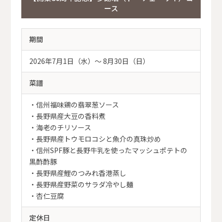
ース
期間
2026年7月1日（水）〜 8月30日（日）
菜譜
・信州福味鶏の翡翠葱ソース
・長野県産大豆の香料煮
・海老のチリソース
・長野県産トウモロコシと魚介の真珠炒め
・信州SPF豚と長野牛乳を使ったマッシュポテトの
黒酢酢豚
・長野県産鯉のつみれ香港蒸し
・長野県産野菜のサラダ冷やし麺
・杏仁豆腐
定休日