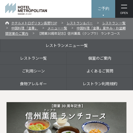
ご予約
OPEN
ホテルメトロポリタン長野TOP
レストラン＆バー
レストラン 一覧
中国料理 「皇華」
メニュー一覧
中国料理「皇華」夏休み・お盆期
間営業のご案内
【開業30周年記念】信州薫風（クンプウ） ランチコース
レストランメニュー一覧
レストラン一覧
個室のご案内
ご利用シーン
よくあるご質問
食物アレルギー
レストラン利用規約