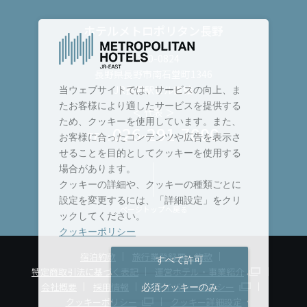
ホテルメトロポリタン長野
〒380-0824
長野県長野市南石堂町1346
JR長野駅ビル直結
当ウェブサイトでは、サービスの向上、ま
たお客様により適したサービスを提供する
＜ 代表 ＞
ため、クッキーを使用しています。また、
026-291-7000
TEL :
お客様に合ったコンテンツや広告を表示さ
せることを目的としてクッキーを使用する
場合があります。
クッキーの詳細や、クッキーの種類ごとに
設定を変更するには、「詳細設定」をクリ
ページトップへ戻る
ックしてください。
クッキーポリシー
宿泊約款
旅行業登録票・約款
すべて許可
特定商取引法に基づく表記
運営ホテル・事業紹介
会社概要
採用情報
プライバシーポリシー
必須クッキーのみ
クッキーポリシー
クッキー詳細設定