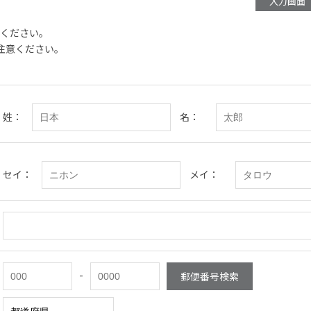
入力画面
入ください。
注意ください。
姓：
名：
セイ：
メイ：
-
郵便番号検索